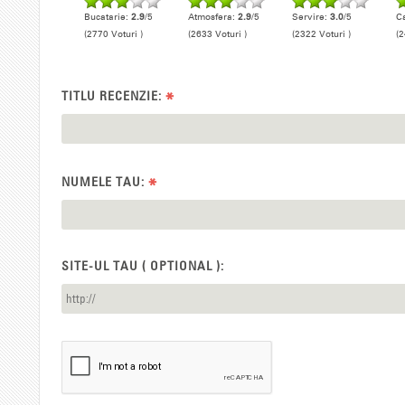
Bucatarie:
2.9
/5
Atmosfera:
2.9
/5
Servire:
3.0
/5
Ca
(2770 Voturi )
(2633 Voturi )
(2322 Voturi )
(2
TITLU RECENZIE:
*
NUMELE TAU:
*
SITE-UL TAU ( OPTIONAL ):