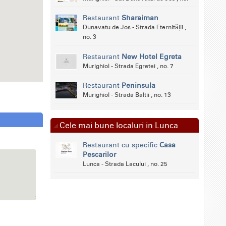
Restaurant
Sharaiman
Dunavatu de Jos - Strada Eternității ,
no. 3
Restaurant
New Hotel Egreta
Murighiol - Strada Egretei , no. 7
Restaurant
Peninsula
Murighiol - Strada Baltii , no. 13
Cele mai bune localuri in Lunca
Restaurant cu specific
Casa
Pescarilor
Lunca - Strada Lacului , no. 25