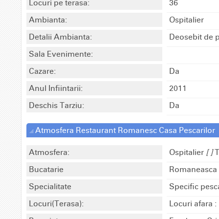
Locuri pe terasa:
36
Ambianta:
Ospitalier
Detalii Ambianta:
Deosebit de p
Sala Evenimente:
Cazare:
Da
Anul Infiintarii:
2011
Deschis Tarziu:
Da
Atmosfera Restaurant Romanesc Casa Pescarilor
Atmosfera:
Ospitalier
[ ]
T
Bucatarie
Romaneasca
Specialitate
Specific pesc
Locuri(Terasa):
Locuri afara :