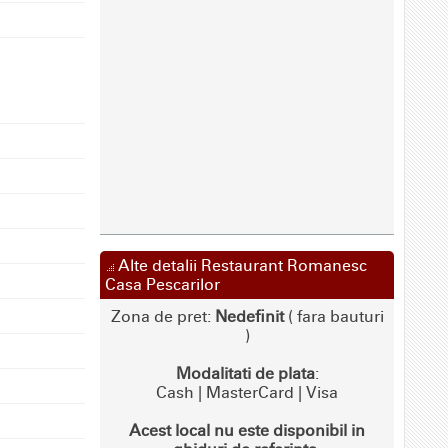
Alte detalii Restaurant Romanesc
Casa Pescarilor
Zona de pret:
Nedefinit
( fara bauturi
)
Modalitati de plata
:
Cash | MasterCard | Visa
Acest local nu este disponibil in