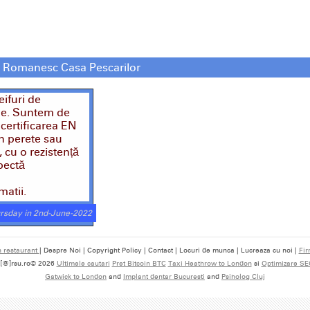
nt Romanesc Casa Pescarilor
ifuri de
nale. Suntem de
 certificarea EN
în perete sau
 cu o rezistență
spectă
matii.
rsday in 2nd-June-2022
 restaurant
| Despre Noi | Copyright Policy | Contact | Locuri de munca | Lucreaza cu noi |
Fir
fo[@]rsu.ro© 2026
Ultimele cautari
Pret Bitcoin BTC
Taxi Heathrow to London
si
Optimizare SE
Gatwick to London
and
Implant dentar Bucuresti
and
Psiholog Cluj