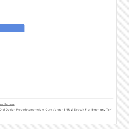
me Italiene
O si Design
Pret criptomonede
si
Curs Valutar BNR
si
Depozit Fier Beton
and
Taxi