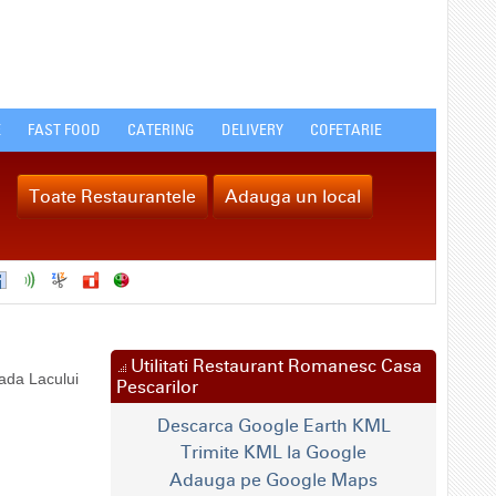
E
FAST FOOD
CATERING
DELIVERY
COFETARIE
Toate Restaurantele
Adauga un local
Utilitati Restaurant Romanesc Casa
ada Lacului
Pescarilor
Descarca Google Earth KML
Trimite KML la Google
Adauga pe Google Maps