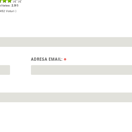
litatea:
2.9
/5
452 Voturi )
ADRESA EMAIL:
*