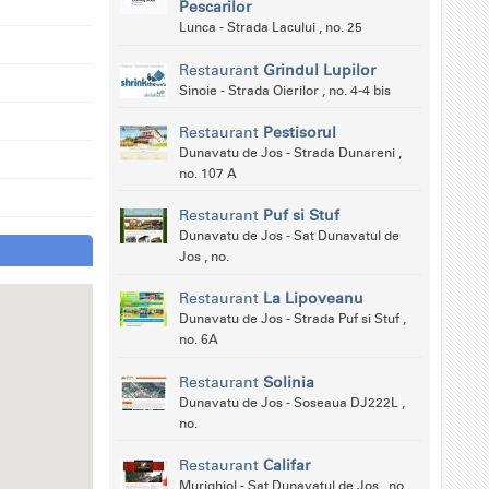
Pescarilor
Lunca - Strada Lacului , no. 25
Restaurant
Grindul Lupilor
Sinoie - Strada Oierilor , no. 4-4 bis
Restaurant
Pestisorul
Dunavatu de Jos - Strada Dunareni ,
no. 107 A
Restaurant
Puf si Stuf
Dunavatu de Jos - Sat Dunavatul de
Jos , no.
Restaurant
La Lipoveanu
Dunavatu de Jos - Strada Puf si Stuf ,
no. 6A
Restaurant
Solinia
Dunavatu de Jos - Soseaua DJ222L ,
no.
Restaurant
Califar
Murighiol - Sat Dunavatul de Jos , no.