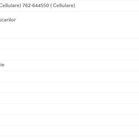
Cellulare)
762-644550
( Cellulare)
carilor
ie