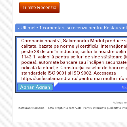
Trimite Recenzia
Ultimele 1 comentarii si recenzii pentru Restaura
Compania noastră, Salamandra Modul produce se
calitate, bazate pe norme și certificări internațio
peste 28 de ani în industrie, seifurile noastre dețin
1143-1, valabilă pentru seifuri de sine stătătoare (
podea), automate bancare sau încăperi securizate,
ridicată la efracție. Construcția caselor de bani re
standardele ISO 9001 și ISO 9002. Acceseaza
https://seifesalamandra.ro/ pentru mai multe infor
Adrian Adrian
Thu
Adauga un
Restaurant Romania. Toate drepturile rezervate. Pentru informatii publicitate in