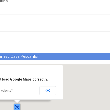
stina
anesc Casa Pescarilor
't load Google Maps correctly.
OK
 website?
Restaurant Romanesc Casa Pescarilor
Strada Lacului,25
Lunca