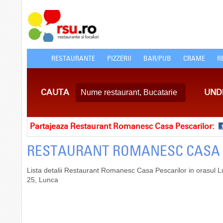
RESTAURANTE
PIZZERII
BAR/PUB
CRAME
R
CAUTA
UND
Partajeaza Restaurant Romanesc Casa Pescarilor:
RESTAURANT ROMANESC CASA 
Lista detalii Restaurant Romanesc Casa Pescarilor in orasul 
25, Lunca