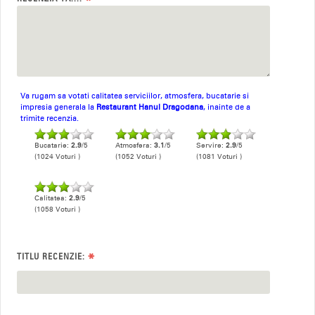
*
Va rugam sa votati calitatea serviciilor, atmosfera, bucatarie si
impresia generala la
Restaurant Hanul Dragodana
, inainte de a
trimite recenzia.
Bucatarie:
2.9
/5
Atmosfera:
3.1
/5
Servire:
2.9
/5
(1024 Voturi )
(1052 Voturi )
(1081 Voturi )
Calitatea:
2.9
/5
(1058 Voturi )
*
TITLU RECENZIE: