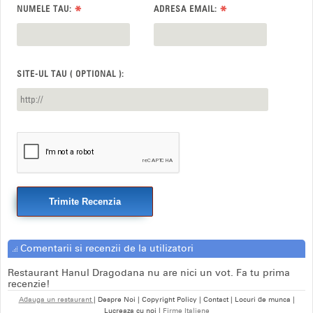
*
*
NUMELE TAU:
ADRESA EMAIL:
SITE-UL TAU ( OPTIONAL ):
Trimite Recenzia
Comentarii si recenzii de la utilizatori
Restaurant Hanul Dragodana nu are nici un vot. Fa tu prima
recenzie!
Adauga un restaurant
| Despre Noi | Copyright Policy | Contact | Locuri de munca |
Lucreaza cu noi |
Firme Italiene