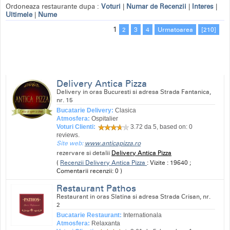
Ordoneaza restaurante dupa :
Voturi
|
Numar de Recenzii
|
Interes
|
Ultimele
|
Nume
1
2
3
4
Urmatoarea
[210]
Delivery Antica Pizza
Delivery in oras Bucuresti si adresa Strada Fantanica,
nr. 15
Bucatarie Delivery:
Clasica
Atmosfera:
Ospitalier
Voturi Clienti:
3.72
da 5, based on:
0
reviews.
Site web:
www.anticapizza.ro
rezervare si detalii
Delivery Antica Pizza
(
Recenzii Delivery Antica Pizza
: Vizite : 19640 ;
Comentarii recenzii: 0 )
Restaurant Pathos
Restaurant in oras Slatina si adresa Strada Crisan, nr.
2
Bucatarie Restaurant:
Internationala
Atmosfera:
Relaxanta