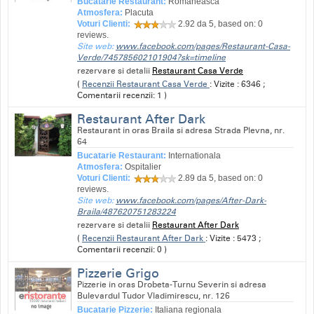
Bucatarie Restaurant:
Romaneasca
Atmosfera:
Placuta
Voturi Clienti:
2.92
da 5, based on:
0
reviews.
Site web:
www.facebook.com/pages/Restaurant-Casa-
Verde/745785602101904?sk=timeline
rezervare si detalii
Restaurant Casa Verde
(
Recenzii Restaurant Casa Verde
: Vizite : 6346 ;
Comentarii recenzii: 1 )
Restaurant After Dark
Restaurant in oras Braila si adresa Strada Plevna, nr.
64
Bucatarie Restaurant:
Internationala
Atmosfera:
Ospitalier
Voturi Clienti:
2.89
da 5, based on:
0
reviews.
Site web:
www.facebook.com/pages/After-Dark-
Braila/487620751283224
rezervare si detalii
Restaurant After Dark
(
Recenzii Restaurant After Dark
: Vizite : 5473 ;
Comentarii recenzii: 0 )
Pizzerie Grigo
Pizzerie in oras Drobeta-Turnu Severin si adresa
Bulevardul Tudor Vladimirescu, nr. 126
Bucatarie Pizzerie:
Italiana regionala