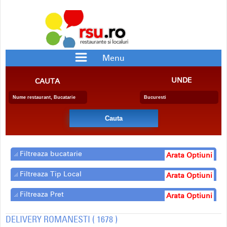
Menu
RESTAURANTE
PIZZERII
UNDE
CAUTA
BAR/PUB
CRAME
RESTAURANTE CU SPECIFIC
PENSIUNE
BERARIE
SALA EVENIMENTE
FAST FOOD
CATERING
DELIVERY
COFETARIE
Filtreaza bucatarie
Arata Optiuni
Filtreaza Tip Local
Arata Optiuni
Filtreaza Pret
Arata Optiuni
DELIVERY ROMANESTI ( 1678 )