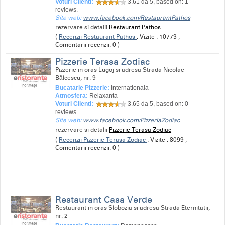
Voturi Clienti:
3.61
da 5, based on:
1
reviews.
Site web:
www.facebook.com/RestaurantPathos
rezervare si detalii
Restaurant Pathos
(
Recenzii Restaurant Pathos
: Vizite : 10773 ;
Comentarii recenzii: 0 )
Pizzerie Terasa Zodiac
Pizzerie in oras Lugoj si adresa Strada Nicolae
Bălcescu, nr. 9
Bucatarie Pizzerie:
Internationala
Atmosfera:
Relaxanta
Voturi Clienti:
3.65
da 5, based on:
0
reviews.
Site web:
www.facebook.com/PizzeriaZodiac
rezervare si detalii
Pizzerie Terasa Zodiac
(
Recenzii Pizzerie Terasa Zodiac
: Vizite : 8099 ;
Comentarii recenzii: 0 )
Restaurant Casa Verde
Restaurant in oras Slobozia si adresa Strada Eternitatii,
nr. 2