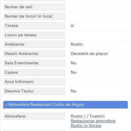
Numar de sali:
Numar de locuri in local:
Terasa:
si
Locuri pe terasa:
Ambianta:
Rustic
Detalii Ambianta:
Deosebit de placut
Sala Evenimente:
Nu
Cazare:
Nu
Anul Infiintarii:
Deschis Tarziu:
Nu
Atmosfera Restaurant Cutitu de Argint
Atmosfera:
Rustic
[ ]
Toate(i)
Restaurante atmosfera
Rustic in Sinaia