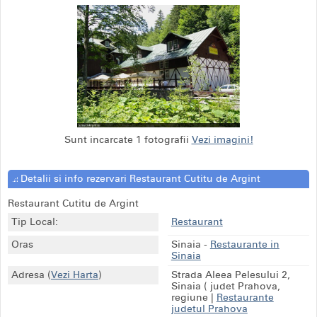
Sunt incarcate 1 fotografii
Vezi imagini!
Detalii si info rezervari Restaurant Cutitu de Argint
Restaurant Cutitu de Argint
Tip Local:
Restaurant
Oras
Sinaia
-
Restaurante in
Sinaia
Adresa
(
Vezi Harta
)
Strada Aleea Pelesului 2,
Sinaia ( judet Prahova,
regiune
|
Restaurante
judetul Prahova