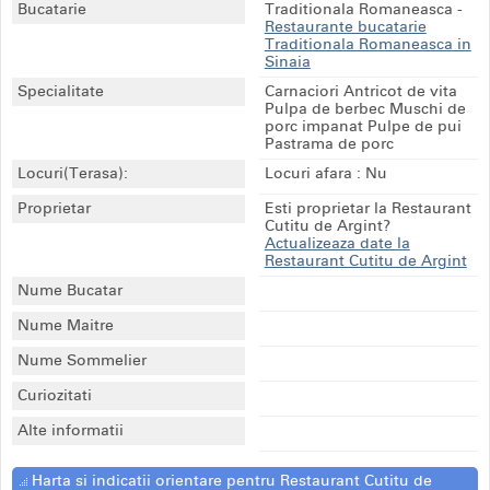
Bucatarie
Traditionala Romaneasca
-
Restaurante bucatarie
Traditionala Romaneasca in
Sinaia
Specialitate
Carnaciori Antricot de vita
Pulpa de berbec Muschi de
porc impanat Pulpe de pui
Pastrama de porc
Locuri(Terasa):
Locuri afara : Nu
Proprietar
Esti proprietar la Restaurant
Cutitu de Argint?
Actualizeaza date la
Restaurant Cutitu de Argint
Nume Bucatar
Nume Maitre
Nume Sommelier
Curiozitati
Alte informatii
Harta si indicatii orientare pentru Restaurant Cutitu de