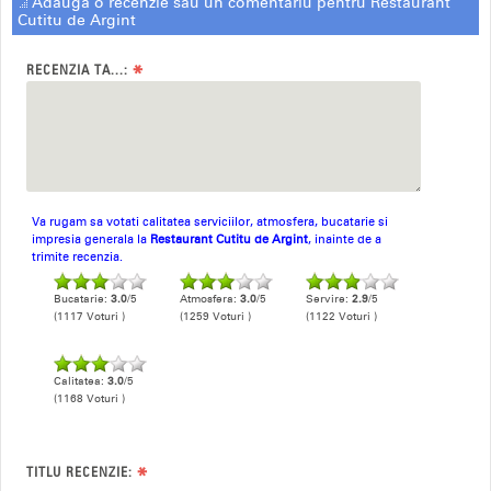
Adauga o recenzie sau un comentariu pentru Restaurant
Cutitu de Argint
*
RECENZIA TA...:
Va rugam sa votati calitatea serviciilor, atmosfera, bucatarie si
impresia generala la
Restaurant Cutitu de Argint
, inainte de a
trimite recenzia.
Bucatarie:
3.0
/5
Atmosfera:
3.0
/5
Servire:
2.9
/5
(1117 Voturi )
(1259 Voturi )
(1122 Voturi )
Calitatea:
3.0
/5
(1168 Voturi )
*
TITLU RECENZIE: