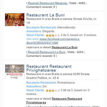
(
Recenzii Restaurant Magenta
: Vizite : 4592 ;
Comentarii recenzii: 0 )
Restaurant La Buni
Restaurant in oras Braila si adresa Strada Grivita, nr.
1A
Bucatarie Restaurant:
Internationala
Atmosfera:
Eleganta
Voturi Clienti:
3
da 5, based on:
0
reviews.
Site web:
www.facebook.com/pages/La-
Buni/423843264371586
rezervare si detalii
Restaurant La Buni
(
Recenzii Restaurant La Buni
: Vizite : 4254 ;
Comentarii recenzii: 0 )
Restaurant Restaurant
Privighetoarea
Restaurant in oras Braila si adresa 0239 Strada
Gradinii Publice, nr. 20 A
Bucatarie Restaurant:
Romaneasca
Atmosfera:
DA
Voturi Clienti:
2.98
da 5, based on:
0
reviews.
rezervare si detalii
Restaurant Restaurant
Privighetoarea
(
Recenzii Restaurant Restaurant Privighetoarea
: Vizite