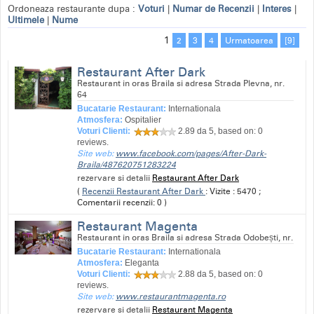
Ordoneaza restaurante dupa :
Voturi
|
Numar de Recenzii
|
Interes
|
Ultimele
|
Nume
1
2
3
4
Urmatoarea
[9]
Restaurant After Dark
Restaurant in oras Braila si adresa Strada Plevna, nr.
64
Bucatarie Restaurant:
Internationala
Atmosfera:
Ospitalier
Voturi Clienti:
2.89
da 5, based on:
0
reviews.
Site web:
www.facebook.com/pages/After-Dark-
Braila/487620751283224
rezervare si detalii
Restaurant After Dark
(
Recenzii Restaurant After Dark
: Vizite : 5470 ;
Comentarii recenzii: 0 )
Restaurant Magenta
Restaurant in oras Braila si adresa Strada Odobești, nr.
Bucatarie Restaurant:
Internationala
Atmosfera:
Eleganta
Voturi Clienti:
2.88
da 5, based on:
0
reviews.
Site web:
www.restaurantmagenta.ro
rezervare si detalii
Restaurant Magenta