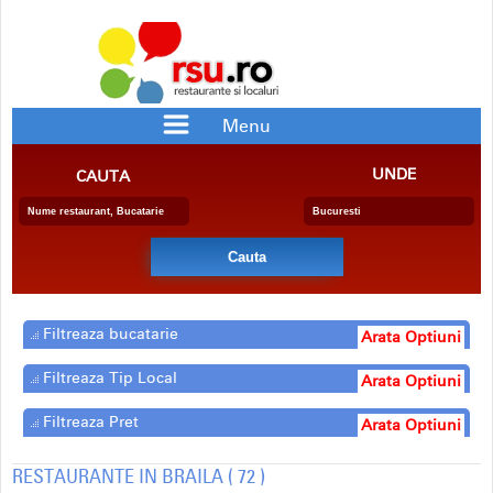
Menu
RESTAURANTE
PIZZERII
UNDE
CAUTA
BAR/PUB
CRAME
RESTAURANTE CU SPECIFIC
PENSIUNE
BERARIE
SALA EVENIMENTE
FAST FOOD
CATERING
DELIVERY
COFETARIE
Filtreaza bucatarie
Arata Optiuni
Filtreaza Tip Local
Arata Optiuni
Filtreaza Pret
Arata Optiuni
RESTAURANTE IN BRAILA ( 72 )