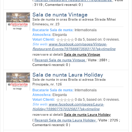
: 3119 ; Comentarii recenzii: 0 )
Sala de nunta Vintage
Sala de nunta in oras Braila si adresa Strada Mihai
Eminescu, nr. 23
Bucatarie Sala de nunta:
Internationala
Atmosfera:
Eleganta
Voturi Clienti:
0
da 5, based on:
0
reviews.
Site web:
www.facebook.com/pages/Vintage-
Restaurant-Events/797566873593170?sk=timeline
rezervare si detalii
Sala de nunta Vintage
(
Recenzii Sala de nunta Vintage
: Vizite : 2881 ;
Comentarii recenzii: 0 )
Sala de nunta Laura Holiday
Sala de nunta in oras Braila si adresa Strada
Principala, nr. 126
Bucatarie Sala de nunta:
Internationala
Atmosfera:
Eleganta
Voturi Clienti:
0
da 5, based on:
0
reviews.
Site web:
www.facebook.com/pages/Laura-
Holiday/1599077570325827?sk=timeline
rezervare si detalii
Sala de nunta Laura Holiday
(
Recenzii Sala de nunta Laura Holiday
: Vizite : 2725 ;
Comentarii recenzii: 0 )