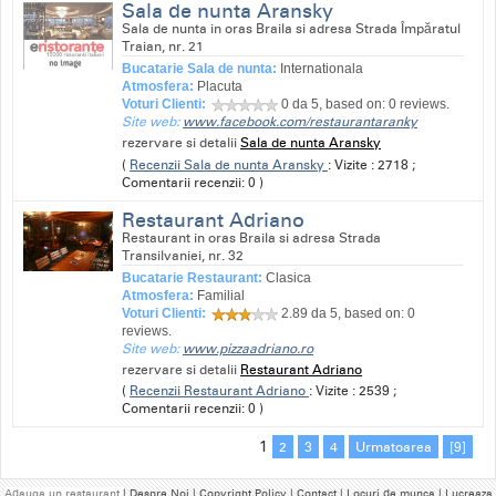
Sala de nunta Aransky
Sala de nunta in oras Braila si adresa Strada Împăratul
Traian, nr. 21
Bucatarie Sala de nunta:
Internationala
Atmosfera:
Placuta
Voturi Clienti:
0
da 5, based on:
0
reviews.
Site web:
www.facebook.com/restaurantaranky
rezervare si detalii
Sala de nunta Aransky
(
Recenzii Sala de nunta Aransky
: Vizite : 2718 ;
Comentarii recenzii: 0 )
Restaurant Adriano
Restaurant in oras Braila si adresa Strada
Transilvaniei, nr. 32
Bucatarie Restaurant:
Clasica
Atmosfera:
Familial
Voturi Clienti:
2.89
da 5, based on:
0
reviews.
Site web:
www.pizzaadriano.ro
rezervare si detalii
Restaurant Adriano
(
Recenzii Restaurant Adriano
: Vizite : 2539 ;
Comentarii recenzii: 0 )
1
2
3
4
Urmatoarea
[9]
Adauga un restaurant
| Despre Noi | Copyright Policy | Contact | Locuri de munca | Lucreaza