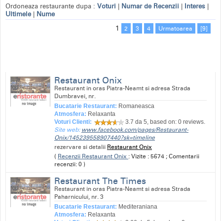
Ordoneaza restaurante dupa :
Voturi
|
Numar de Recenzii
|
Interes
|
Ultimele
|
Nume
1
2
3
4
Urmatoarea
[9]
Restaurant Onix
Restaurant in oras Piatra-Neamt si adresa Strada
Dumbravei, nr.
Bucatarie Restaurant:
Romaneasca
Atmosfera:
Relaxanta
Voturi Clienti:
3.7
da 5, based on:
0
reviews.
Site web:
www.facebook.com/pages/Restaurant-
Onix/145239558907440?sk=timeline
rezervare si detalii
Restaurant Onix
(
Recenzii Restaurant Onix
: Vizite : 5674 ; Comentarii
recenzii: 0 )
Restaurant The Times
Restaurant in oras Piatra-Neamt si adresa Strada
Paharnicului, nr. 3
Bucatarie Restaurant:
Mediteraniana
Atmosfera:
Relaxanta