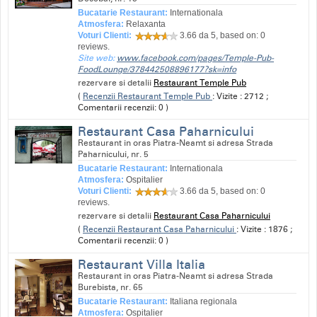
Bucatarie Restaurant:
Internationala
Atmosfera:
Relaxanta
Voturi Clienti:
3.66
da 5, based on:
0
reviews.
Site web:
www.facebook.com/pages/Temple-Pub-
FoodLounge/378442508896177?sk=info
rezervare si detalii
Restaurant Temple Pub
(
Recenzii Restaurant Temple Pub
: Vizite : 2712 ;
Comentarii recenzii: 0 )
Restaurant Casa Paharnicului
Restaurant in oras Piatra-Neamt si adresa Strada
Paharnicului, nr. 5
Bucatarie Restaurant:
Internationala
Atmosfera:
Ospitalier
Voturi Clienti:
3.66
da 5, based on:
0
reviews.
rezervare si detalii
Restaurant Casa Paharnicului
(
Recenzii Restaurant Casa Paharnicului
: Vizite : 1876 ;
Comentarii recenzii: 0 )
Restaurant Villa Italia
Restaurant in oras Piatra-Neamt si adresa Strada
Burebista, nr. 65
Bucatarie Restaurant:
Italiana regionala
Atmosfera:
Ospitalier