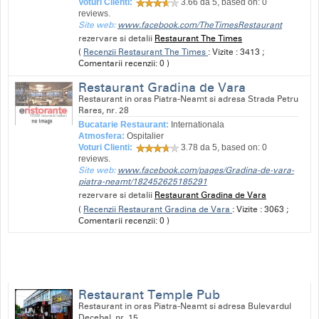
Voturi Clienti:
3.66
da 5, based on:
0
reviews.
Site web:
www.facebook.com/TheTimesRestaurant
rezervare si detalii
Restaurant The Times
(
Recenzii Restaurant The Times
: Vizite : 3413 ;
Comentarii recenzii: 0 )
Restaurant Gradina de Vara
Restaurant in oras Piatra-Neamt si adresa Strada Petru
Rares, nr. 28
Bucatarie Restaurant:
Internationala
Atmosfera:
Ospitalier
Voturi Clienti:
3.78
da 5, based on:
0
reviews.
Site web:
www.facebook.com/pages/Gradina-de-vara-
piatra-neamt/182452625185291
rezervare si detalii
Restaurant Gradina de Vara
(
Recenzii Restaurant Gradina de Vara
: Vizite : 3063 ;
Comentarii recenzii: 0 )
Restaurant Temple Pub
Restaurant in oras Piatra-Neamt si adresa Bulevardul
Decebal, nr. 15