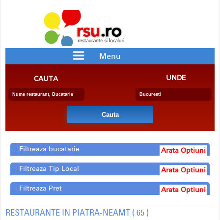
Menu
RESTAURANTE
PIZZERII
UNDE
CAUTA
BAR/PUB
CRAME
RESTAURANTE CU SPECIFIC
PENSIUNE
BERARIE
SALA EVENIMENTE
FAST FOOD
CATERING
DELIVERY
COFETARIE
Filtreaza bucatarie
Arata Optiuni
Filtreaza Tip Local
Arata Optiuni
Filtreaza Pret
Arata Optiuni
RESTAURANTE IN PIATRA-NEAMT ( 65 )