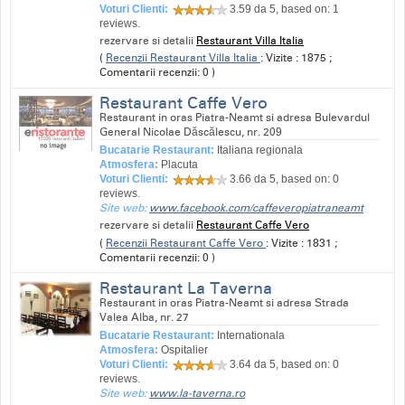
Voturi Clienti:
3.59
da 5, based on:
1
reviews.
rezervare si detalii
Restaurant Villa Italia
(
Recenzii Restaurant Villa Italia
: Vizite : 1875 ;
Comentarii recenzii: 0 )
Restaurant Caffe Vero
Restaurant in oras Piatra-Neamt si adresa Bulevardul
General Nicolae Dăscălescu, nr. 209
Bucatarie Restaurant:
Italiana regionala
Atmosfera:
Placuta
Voturi Clienti:
3.66
da 5, based on:
0
reviews.
Site web:
www.facebook.com/caffeveropiatraneamt
rezervare si detalii
Restaurant Caffe Vero
(
Recenzii Restaurant Caffe Vero
: Vizite : 1831 ;
Comentarii recenzii: 0 )
Restaurant La Taverna
Restaurant in oras Piatra-Neamt si adresa Strada
Valea Alba, nr. 27
Bucatarie Restaurant:
Internationala
Atmosfera:
Ospitalier
Voturi Clienti:
3.64
da 5, based on:
0
reviews.
Site web:
www.la-taverna.ro