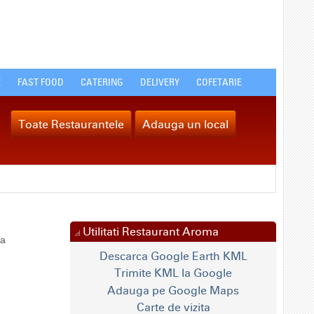
E
FAST FOOD
CATERING
DELIVERY
COFETARIE
Toate Restaurantele
Adauga un local
Utilitati Restaurant Aroma
ca
Descarca Google Earth KML
Trimite KML la Google
Adauga pe Google Maps
Carte de vizita