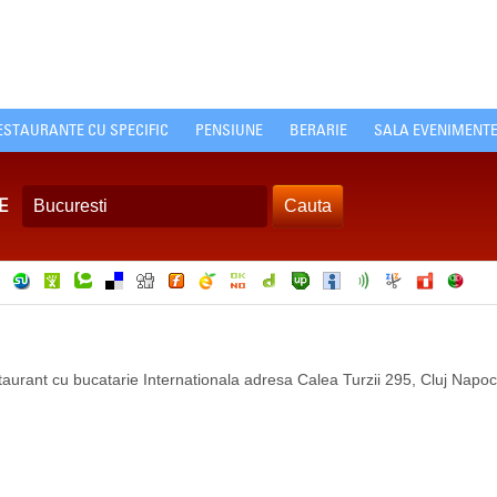
ESTAURANTE CU SPECIFIC
PENSIUNE
BERARIE
SALA EVENIMENT
E
taurant cu bucatarie Internationala adresa Calea Turzii 295, Cluj Napo