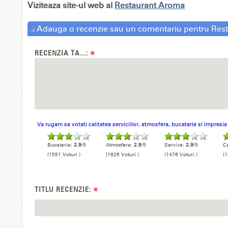
Viziteaza site-ul web al
Restaurant Aroma
Adauga o recenzie sau un comentariu pentru Res
RECENZIA TA...:
*
Va rugam sa votati calitatea serviciilor, atmosfera, bucatarie si impresi
Bucatarie:
2.9
/5
Atmosfera:
2.9
/5
Servire:
2.9
/5
Ca
(1551 Voturi )
(1626 Voturi )
(1476 Voturi )
(1
TITLU RECENZIE:
*