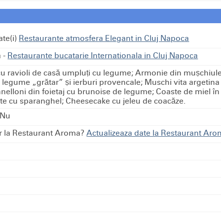
ate(i)
Restaurante atmosfera Elegant in Cluj Napoca
a
-
Restaurante bucatarie Internationala in Cluj Napoca
u ravioli de casă umpluṭi cu legume; Armonie din muṣchiule
 legume „grătar” ṣi ierburi provencale; Muschi vita argetina
annelloni din foietaj cu brunoise de legume; Coaste de miel în
te cu sparanghel; Cheesecake cu jeleu de coacăze.
 Nu
ar la Restaurant Aroma?
Actualizeaza date la Restaurant Ar