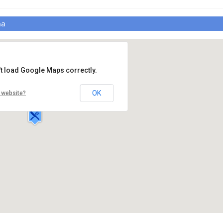
ma
't load Google Maps correctly.
Restaurant Aroma
Calea Turzii,295
OK
 website?
Cluj Napoca