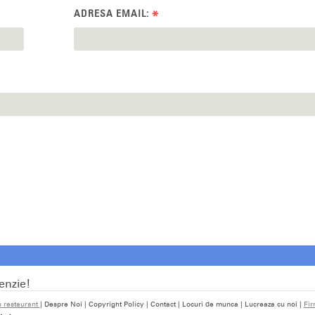
ADRESA EMAIL:
*
enzie!
 restaurant
| Despre Noi | Copyright Policy | Contact | Locuri de munca | Lucreaza cu noi |
Fir