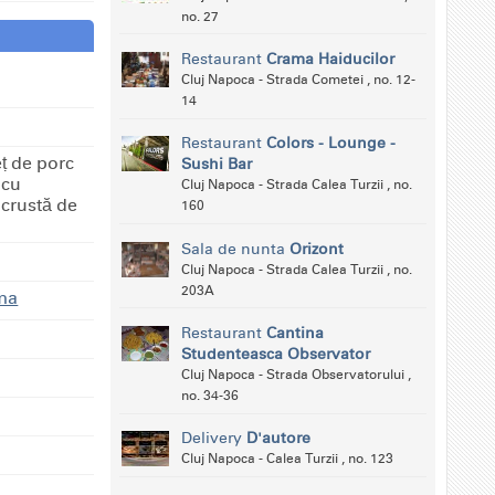
no. 27
Restaurant
Crama Haiducilor
Cluj Napoca - Strada Cometei , no. 12-
14
Restaurant
Colors - Lounge -
ṭ de porc
Sushi Bar
 cu
Cluj Napoca - Strada Calea Turzii , no.
 crustă de
160
Sala de nunta
Orizont
Cluj Napoca - Strada Calea Turzii , no.
203A
oma
Restaurant
Cantina
Studenteasca Observator
Cluj Napoca - Strada Observatorului ,
no. 34-36
Delivery
D'autore
Cluj Napoca - Calea Turzii , no. 123