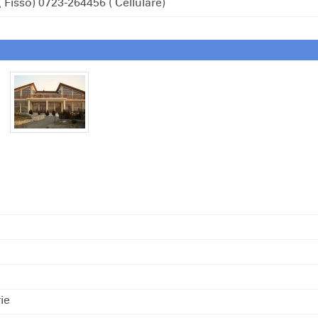
( Fisso)
0723-264456
( Cellulare)
ie