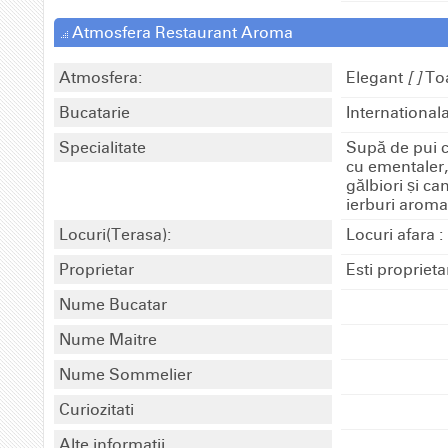
Atmosfera Restaurant Aroma
Atmosfera:
Elegant
[ ]
To
Bucatarie
International
Specialitate
Supă de pui c
cu ementaler,
gălbiori ṣi c
ierburi aroma
Locuri(Terasa):
Locuri afara :
Proprietar
Esti propriet
Nume Bucatar
Nume Maitre
Nume Sommelier
Curiozitati
Alte informatii