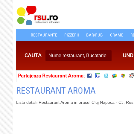
RESTAURANTE
PIZZERII
BAR/PUB
CRAME
R
CAUTA
UND
Partajeaza Restaurant Aroma:
RESTAURANT AROMA
Lista detalii Restaurant Aroma in orasul Cluj Napoca - CJ, Res