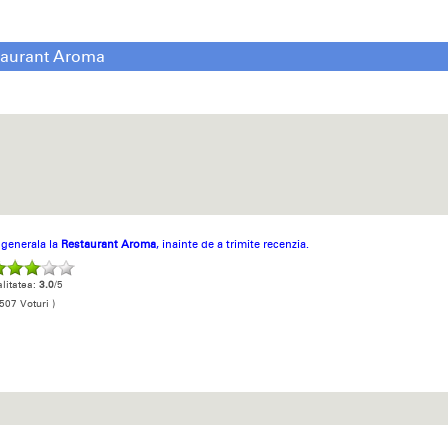
taurant Aroma
a generala la
Restaurant Aroma
, inainte de a trimite recenzia.
litatea:
3.0
/5
507 Voturi )