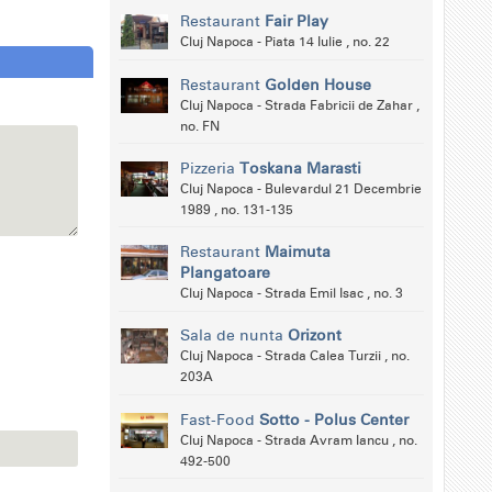
Restaurant
Fair Play
Cluj Napoca - Piata 14 Iulie , no. 22
Restaurant
Golden House
Cluj Napoca - Strada Fabricii de Zahar ,
no. FN
Pizzeria
Toskana Marasti
Cluj Napoca - Bulevardul 21 Decembrie
1989 , no. 131-135
Restaurant
Maimuta
Plangatoare
Cluj Napoca - Strada Emil Isac , no. 3
Sala de nunta
Orizont
Cluj Napoca - Strada Calea Turzii , no.
203A
Fast-Food
Sotto - Polus Center
Cluj Napoca - Strada Avram Iancu , no.
492-500