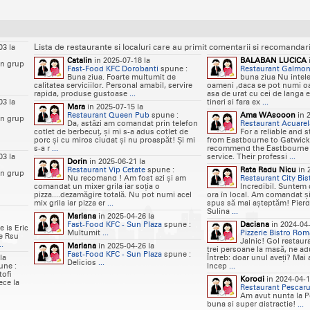
Lista de restaurante si localuri care au primit comentarii si recomandari d
03 la
Catalin
in 2025-07-18 la
BALABAN LUCICA
un grup
Fast-Food KFC Dorobanti
spune :
Restaurant Galmo
Buna ziua. Foarte multumit de
buna ziua Nu intele
calitatea serviciilor. Personal amabil, servire
oameni ,daca se pot numi o
rapida, produse gustoase
...
asa de urat cu cei de langa e
03 la
tineri si fara ex
...
Mara
in 2025-07-15 la
Restaurant Queen Pub
spune :
Ama WAsooon
in 2
un grup
Da, astăzi am comandat prin telefon
Restaurant Acuarel
cotlet de berbecuț, și mi s-a adus cotlet de
For a reliable and 
porc și cu miros ciudat și nu proaspăt! Și mi
from Eastbourne to Gatwick,
s-a r
...
recommend the Eastbourne 
03 la
service. Their professi
...
Dorin
in 2025-06-21 la
Restaurant Vip Cetate
spune :
Rata Radu Nicu
in 
un grup
Nu recomand ! Am fost azi și am
Restaurant City Bis
comandat un mixer grila iar soția o
Incredibil. Suntem 
pizza....dezamăgire totală. Nu pot numi acel
ora în local. Am comandat și
mix grila iar pizza er
...
spus să mai așteptăm! Pier
Sulina
...
Mariana
in 2025-04-26 la
Fast-Food KFC - Sun Plaza
spune :
Daciana
in 2024-04-
 is Eric
Multumit
...
Pizzerie Bistro Rom
te Rsu
Jalnic! Gol restaur
..
Mariana
in 2025-04-26 la
trei persoane la masă, ne a
Fast-Food KFC - Sun Plaza
spune :
la
Întreb: doar unul aveți? Mai 
Delicios
...
ne :
Incep
...
tofi
Korodi
in 2024-04-1
ece la
Restaurant Pescar
Am avut nunta la P
buna si super distractie!
...