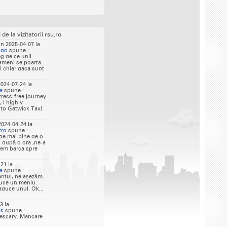
e la vizitatorii rsu.ro
in 2025-04-07 la
ndo
spune :
g de ce unii
ameni se poarta
i chiar daca sunt
024-07-24 la
a
spune :
stress-free journey
 I highly
to Gatwick Taxi
2024-04-24 la
tro
spune :
de mai bine de o
 după o ora ,ne-a
dem barca spre
21 la
a
spune :
antul, ne așezăm
duce un meniu.
aduce unul. Ok...
3 la
us
spune :
escary. Mancare