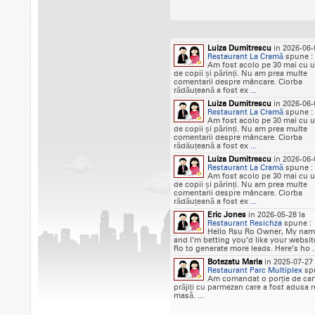
Luiza Dumitrescu
in 2026-06-
Restaurant La Cramă
spune :
Am fost acolo pe 30 mai cu 
de copii și părinți. Nu am prea multe
comentarii despre mâncare. Ciorba
rădăuțeană a fost ex
...
Luiza Dumitrescu
in 2026-06-
Restaurant La Cramă
spune :
Am fost acolo pe 30 mai cu 
de copii și părinți. Nu am prea multe
comentarii despre mâncare. Ciorba
rădăuțeană a fost ex
...
Luiza Dumitrescu
in 2026-06-
Restaurant La Cramă
spune :
Am fost acolo pe 30 mai cu 
de copii și părinți. Nu am prea multe
comentarii despre mâncare. Ciorba
rădăuțeană a fost ex
...
Eric Jones
in 2026-05-28 la
Restaurant Resichza
spune :
Hello Rsu Ro Owner, My name
and I’m betting you’d like your websi
Ro to generate more leads. Here’s ho
.
Botezatu Maria
in 2025-07-27 
Restaurant Parc Multiplex
spu
Am comandat o porție de car
prăjiți cu parmezan care a fost adusa r
masă.
...