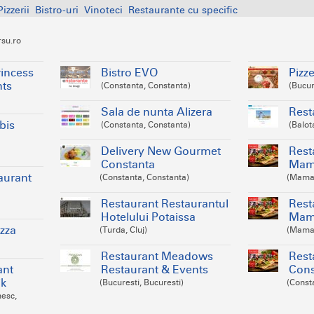
Pizzerii
Bistro-uri
Vinoteci
Restaurante cu specific
su.ro
rincess
Bistro EVO
Pizz
nts
(Constanta, Constanta)
(Bucur
Sala de nunta Alizera
Rest
bis
(Constanta, Constanta)
(Balot
Delivery New Gourmet
Rest
Constanta
Mama
aurant
(Constanta, Constanta)
(Mamai
Restaurant Restaurantul
Rest
Hotelului Potaissa
Mam
izza
(Turda, Cluj)
(Mamai
Restaurant Meadows
Rest
ant
Restaurant & Events
Cons
ik
(Bucuresti, Bucuresti)
(Const
esc,