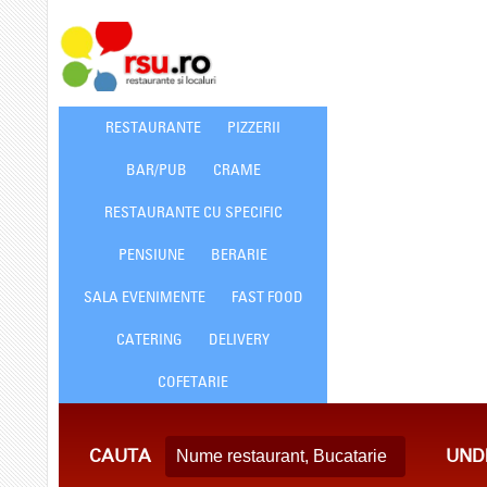
RESTAURANTE
PIZZERII
BAR/PUB
CRAME
RESTAURANTE CU SPECIFIC
PENSIUNE
BERARIE
SALA EVENIMENTE
FAST FOOD
CATERING
DELIVERY
COFETARIE
CAUTA
UND