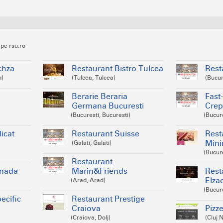
 pe rsu.ro
chza
Restaurant Bistro Tulcea
Rest
n)
(Tulcea, Tulcea)
(Bucur
Berarie Beraria
Fast
Germana Bucuresti
Crep
(Bucuresti, Bucuresti)
(Bucure
icat
Restaurant Suisse
Rest
Mini
(Galati, Galati)
(Bucure
Restaurant
enada
Marin&Friends
Rest
Elza
(Arad, Arad)
(Bucure
ecific
Restaurant Prestige
Craiova
Pizze
(Craiova, Dolj)
(Cluj 